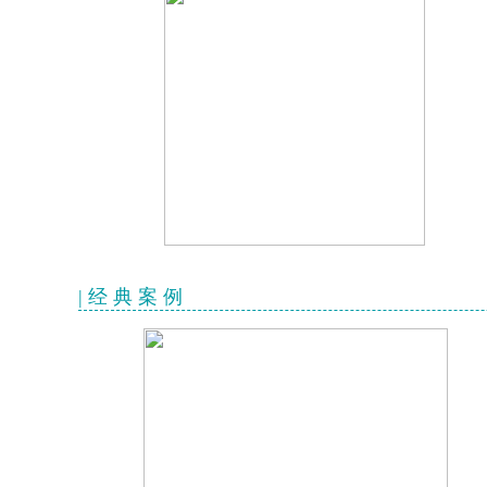
| 经 典 案 例