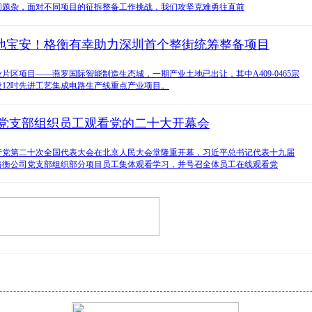
问题杂，面对不同项目的征拆整备工作挑战，我们攻坚克难勇往直前
地宝安！格衡有幸助力深圳首个整街统筹整备项目
片区项目——燕罗国际智能制造生态城，一期产业土地已出让，其中A409-0465宗
12吋先进工艺集成电路生产线重点产业项目。
衡党支部组织员工观看党的二十大开幕会
国共产党第二十次全国代表大会在北京人民大会堂隆重开幕，习近平总书记代表十九届
格衡公司党支部组织部分项目员工集体观看学习，并号召全体员工在线观看党