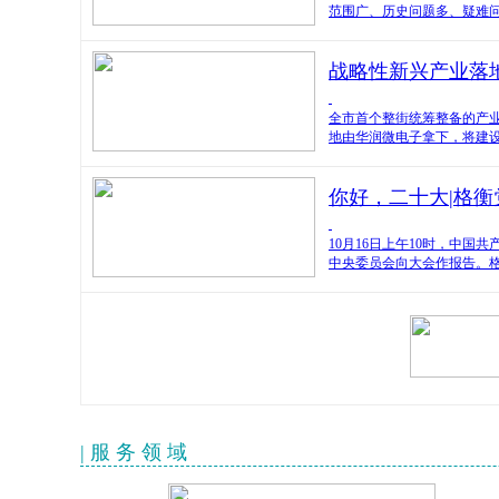
范围广、历史问题多、疑难
战略性新兴产业落
全市首个整街统筹整备的产业
地由华润微电子拿下，将建设
你好，二十大|格
10月16日上午10时，中
中央委员会向大会作报告。
| 服 务 领 域