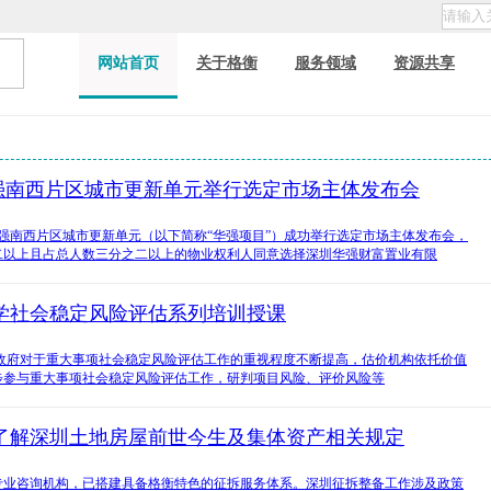
网站首页
关于格衡
服务领域
资源共享
华强南西片区城市更新单元举行选定市场主体发布会
华强南西片区城市更新单元（以下简称“华强项目”）成功举行选定市场主体发布会，
二以上且占总人数三分之二以上的物业权利人同意选择深圳华强财富置业有限
学社会稳定风险评估系列培训授课
，政府对于重大事项社会稳定风险评估工作的重视程度不断提高，估价机构依托价值
步参与重大事项社会稳定风险评估工作，研判项目风险、评价风险等
了解深圳土地房屋前世今生及集体资产相关规定
专业咨询机构，已搭建具备格衡特色的征拆服务体系。深圳征拆整备工作涉及政策