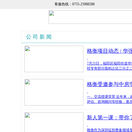
客服热线：0755-25988288
公 司 新 闻
格衡项目动态 | 
7月21日，福田区福田街道
经专有部分面积占比三分之
格衡受邀参与中房
一、交流授课背景 近年来
评估、咨询顾问等经验，逐
新人第一课：带你
格衡作为深圳征拆整备领域