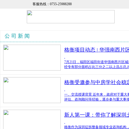
客服热线：0755-25988288
公 司 新 闻
格衡项目动态 | 华强南西
7月21日，福田区福田街道华强南西片区
经专有部分面积占比三分之二以上且占总
格衡受邀参与中房学社会稳
一、交流授课背景 近年来，政府对于重大
评估、咨询顾问等经验，逐步参与重大事
新人第一课：带你了解深圳
格衡作为深圳征拆整备领域专业咨询机构