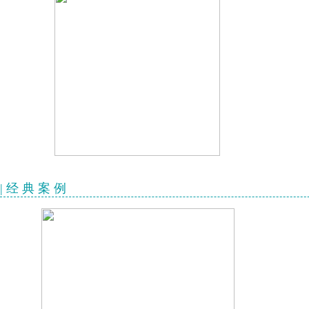
| 经 典 案 例