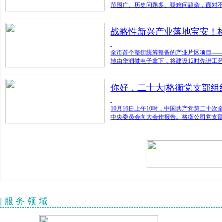
范围广、历史问题多、疑难问题杂，面对
战略性新兴产业落地宝安！
全市首个整街统筹整备的产业片区项目——燕
地由华润微电子拿下，将建设12吋先进工
你好，二十大|格衡党支部
10月16日上午10时，中国共产党第二
中央委员会向大会作报告。格衡公司党支
| 服 务 领 域