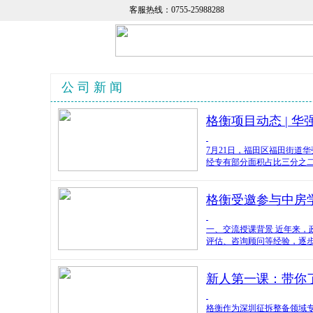
客服热线：0755-25988288
公 司 新 闻
格衡项目动态 | 
7月21日，福田区福田街道
经专有部分面积占比三分之
格衡受邀参与中房
一、交流授课背景 近年来
评估、咨询顾问等经验，逐
新人第一课：带你
格衡作为深圳征拆整备领域