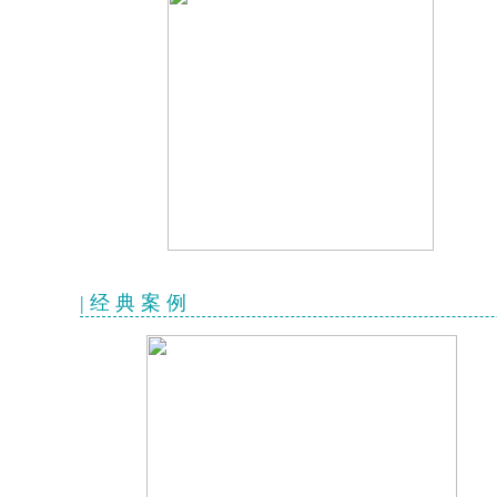
| 经 典 案 例