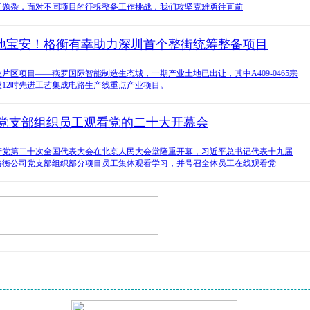
问题杂，面对不同项目的征拆整备工作挑战，我们攻坚克难勇往直前
地宝安！格衡有幸助力深圳首个整街统筹整备项目
片区项目——燕罗国际智能制造生态城，一期产业土地已出让，其中A409-0465宗
12吋先进工艺集成电路生产线重点产业项目。
衡党支部组织员工观看党的二十大开幕会
国共产党第二十次全国代表大会在北京人民大会堂隆重开幕，习近平总书记代表十九届
格衡公司党支部组织部分项目员工集体观看学习，并号召全体员工在线观看党