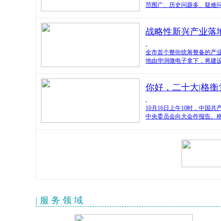
范围广、历史问题多、疑难
战略性新兴产业落
全市首个整街统筹整备的产业
地由华润微电子拿下，将建设
你好，二十大|格
10月16日上午10时，中
中央委员会向大会作报告。
| 服 务 领 域