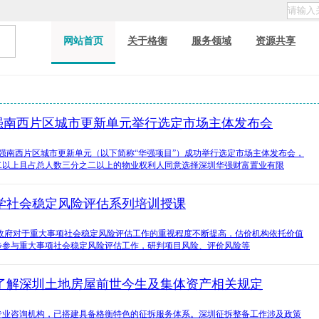
网站首页
关于格衡
服务领域
资源共享
华强南西片区城市更新单元举行选定市场主体发布会
华强南西片区城市更新单元（以下简称“华强项目”）成功举行选定市场主体发布会，
二以上且占总人数三分之二以上的物业权利人同意选择深圳华强财富置业有限
学社会稳定风险评估系列培训授课
，政府对于重大事项社会稳定风险评估工作的重视程度不断提高，估价机构依托价值
步参与重大事项社会稳定风险评估工作，研判项目风险、评价风险等
了解深圳土地房屋前世今生及集体资产相关规定
专业咨询机构，已搭建具备格衡特色的征拆服务体系。深圳征拆整备工作涉及政策